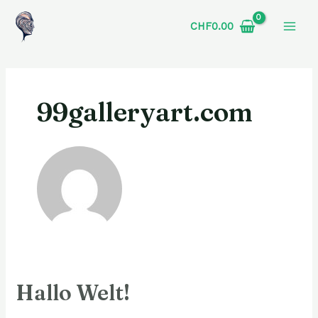
Zum
MAI
CHF
0.00
Inhalt
MEN
springen
99galleryart.com
Hallo Welt!